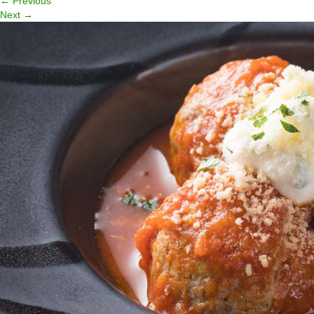
←
Previous
Next
→