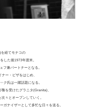
e)を経てモナコの
修行をした後1973年渡米。
)のシェフ兼パートナーとなる。
ザイナー・ピザをはじめ、
ック氏は一躍話題になる。
を受けたグラニタ(Granita)、
ンを次々とオープンしていく。
ーガナイザーとして多忙な日々を送る。