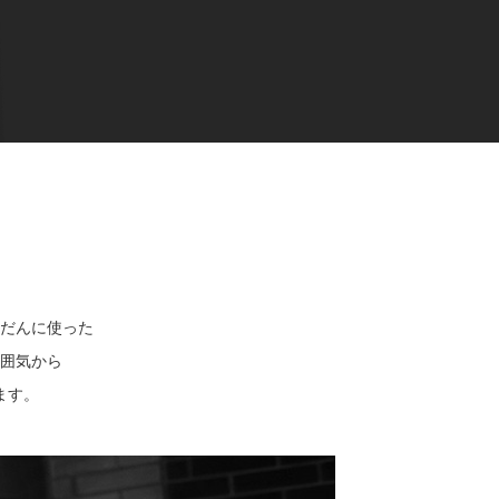
だんに使った
囲気から
ます。