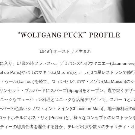
1949年オーストリア生まれ。
に入り、17歳の時フランスへ。プロバンスのボウマニエー(Baumanier
el de Paris)やパリのマキシム(Maxim's)といった3つ星レストランで
ール(La Tour)を経て、ロサンゼルスのマ・メゾン(Ma Maison
のサンセット・ブルバードにスパーゴ(Spago)をオープン。竈で焼くデ
ニークなフュージョン料理とユニークな店舗デザインで、スパーゴとパ
の色濃いシノワ・オン・メイン(Chinois on Main)、地中海料理の影響
ットホテルにポストリオ(Postrio)と、様々なコンセプトのレストラ
ティーの総責任者を歴任するほか、テレビ出演や数々のチャリティ・オ